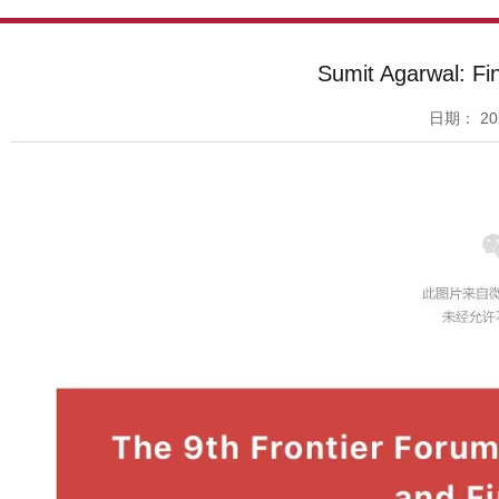
Sumit Agarwal: Fi
日期：
20